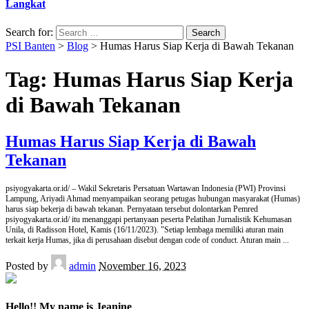
Langkat
Search for:
PSI Banten
>
Blog
>
Humas Harus Siap Kerja di Bawah Tekanan
Tag:
Humas Harus Siap Kerja
di Bawah Tekanan
Humas Harus Siap Kerja di Bawah
Tekanan
psiyogyakarta.or.id/ – Wakil Sekretaris Persatuan Wartawan Indonesia (PWI) Provinsi
Lampung, Ariyadi Ahmad menyampaikan seorang petugas hubungan masyarakat (Humas)
harus siap bekerja di bawah tekanan. Pernyataan tersebut dolontarkan Pemred
psiyogyakarta.or.id/ itu menanggapi pertanyaan peserta Pelatihan Jurnalistik Kehumasan
Unila, di Radisson Hotel, Kamis (16/11/2023). "Setiap lembaga memiliki aturan main
terkait kerja Humas, jika di perusahaan disebut dengan code of conduct. Aturan main
...
Posted by
admin
November 16, 2023
Hello!! My name is Jeanine