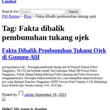
Langkat
Search for:
PSI Banten
>
Blog
>
Fakta dibalik pembunuhan tukang ojek
Tag:
Fakta dibalik
pembunuhan tukang ojek
Fakta Dibalik Pembunuhan Tukang Ojek
di Gunung Alif
psiyogyakarta.or.id/ – Tersangka pembunuh tukang ojek di Wilayah Hukum Polres
Tanggamus, TK (55) tak berkutik setelah Tim Gabungan Tekab 308 Presisi Polres
Tanggamus, Polsek Talang Padang dibackup Polda Lampung dan Polres Pesawaran
mengamankannya. Tersangka terlihat tertukduk lesu, saat ditampilkan dalam konferensi
pers yang dipimpin Kapolres Tanggamus AKBP Siswara Hadi Chandra, S.I.K didampingi
Kasat Reskrim Iptu Hendra Safuan, S.H., M.H dan
...
Posted by
admin
September 18, 2023
Hello!! My name is Jeanine