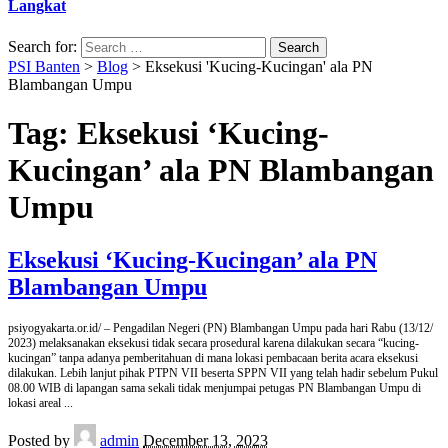
Langkat
Search for:
PSI Banten
>
Blog
>
Eksekusi 'Kucing-Kucingan' ala PN
Blambangan Umpu
Tag:
Eksekusi ‘Kucing-
Kucingan’ ala PN Blambangan
Umpu
Eksekusi ‘Kucing-Kucingan’ ala PN
Blambangan Umpu
psiyogyakarta.or.id/ – Pengadilan Negeri (PN) Blambangan Umpu pada hari Rabu (13/12/
2023) melaksanakan eksekusi tidak secara prosedural karena dilakukan secara “kucing-
kucingan” tanpa adanya pemberitahuan di mana lokasi pembacaan berita acara eksekusi
dilakukan. Lebih lanjut pihak PTPN VII beserta SPPN VII yang telah hadir sebelum Pukul
08.00 WIB di lapangan sama sekali tidak menjumpai petugas PN Blambangan Umpu di
lokasi areal
...
Posted by
admin
December 13, 2023