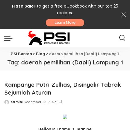
Flash Sale!
to get a free eCookbook with our top 25
recipes.
Learn More
PSI Banten
>
Blog
>
daerah pemilihan (Dapil) Lampung 1
Tag:
daerah pemilihan (Dapil) Lampung 1
Kampanye Putri Zulhas, Disinyalir Tabrak
Sejumlah Aturan
admin
December 25, 2023
Posted
by
Hello!! My name is Jeanine