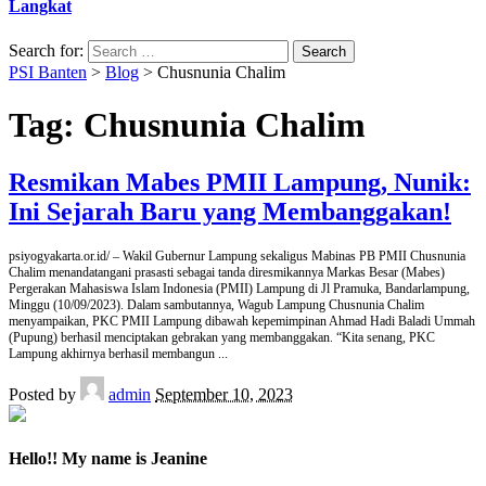
Langkat
Search for:
PSI Banten
>
Blog
>
Chusnunia Chalim
Tag:
Chusnunia Chalim
Resmikan Mabes PMII Lampung, Nunik:
Ini Sejarah Baru yang Membanggakan!
psiyogyakarta.or.id/ – Wakil Gubernur Lampung sekaligus Mabinas PB PMII Chusnunia
Chalim menandatangani prasasti sebagai tanda diresmikannya Markas Besar (Mabes)
Pergerakan Mahasiswa Islam Indonesia (PMII) Lampung di Jl Pramuka, Bandarlampung,
Minggu (10/09/2023). Dalam sambutannya, Wagub Lampung Chusnunia Chalim
menyampaikan, PKC PMII Lampung dibawah kepemimpinan Ahmad Hadi Baladi Ummah
(Pupung) berhasil menciptakan gebrakan yang membanggakan. “Kita senang, PKC
Lampung akhirnya berhasil membangun
...
Posted by
admin
September 10, 2023
Hello!! My name is Jeanine