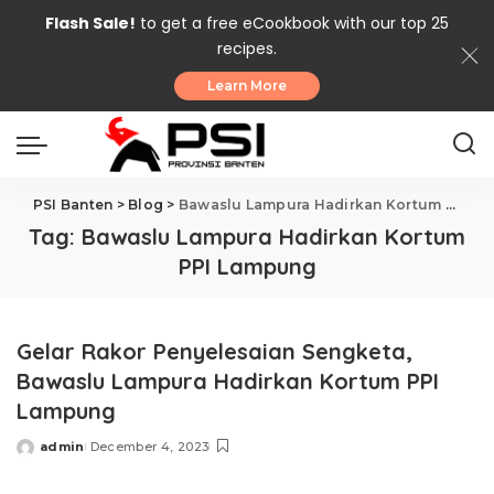
Flash Sale!
to get a free eCookbook with our top 25
recipes.
Learn More
PSI Banten
>
Blog
>
Bawaslu Lampura Hadirkan Kortum PPI Lampung
Tag:
Bawaslu Lampura Hadirkan Kortum
PPI Lampung
Gelar Rakor Penyelesaian Sengketa,
Bawaslu Lampura Hadirkan Kortum PPI
Lampung
admin
December 4, 2023
Posted
by