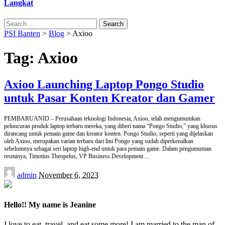
Langkat
Search
for:
PSI Banten
>
Blog
>
Axioo
Tag:
Axioo
Axioo Launching Laptop Pongo Studio
untuk Pasar Konten Kreator dan Gamer
PEMBARUANID – Perusahaan teknologi Indonesia, Axioo, telah mengumumkan
peluncuran produk laptop terbaru mereka, yang diberi nama “Pongo Studio,” yang khusus
dirancang untuk pemain game dan kreator konten. Pongo Studio, seperti yang dijelaskan
oleh Axioo, merupakan varian terbaru dari lini Pongo yang sudah diperkenalkan
sebelumnya sebagai seri laptop high-end untuk para pemain game. Dalam pengumuman
resminya, Timotius Theopelus, VP Business Development
...
Posted
admin
November 6, 2023
by
Hello!! My name is Jeanine
I love to eat, travel, and eat some more! I am married to the man of