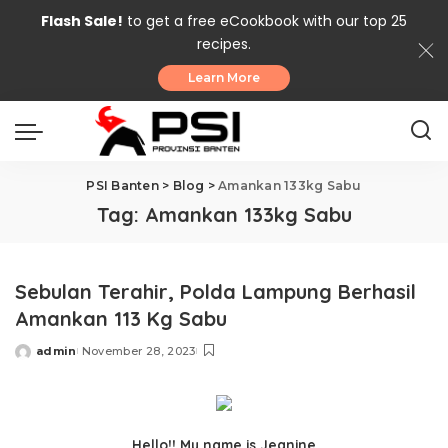
Flash Sale!
to get a free eCookbook with our top 25
recipes.
Learn More
PSI Banten
>
Blog
>
Amankan 133kg Sabu
Tag:
Amankan 133kg Sabu
Sebulan Terahir, Polda Lampung Berhasil
Amankan 113 Kg Sabu
admin
November 28, 2023
Posted
by
Hello!! My name is Jeanine